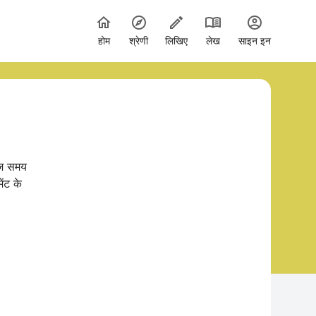
होम
श्रेणी
लिखिए
लेख
साइन इन
आज समय
ेंट के