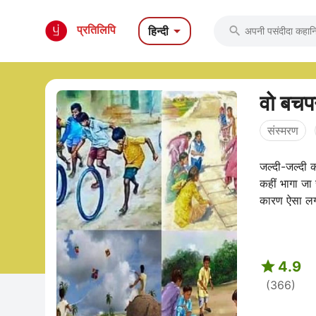

प्रतिलिपि
हिन्दी

वो बचप
संस्मरण
जल्दी-जल्दी 
कहीं भागा जा 
कारण ऐसा लग

4.9
(366)