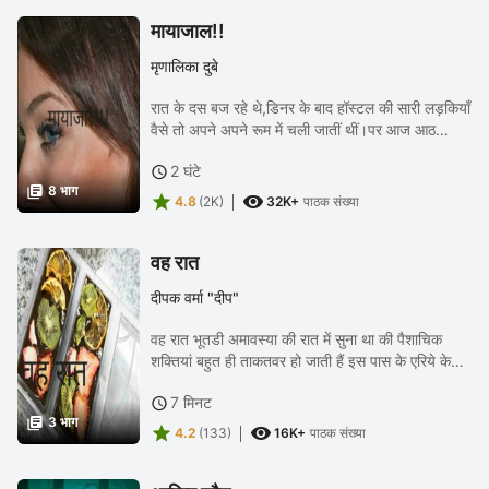
मायाजाल!!
मृणालिका दुबे
रात के दस बज रहे थे,डिनर के बाद हॉस्टल की सारी लड़कियाँ
वैसे तो अपने अपने रूम में चली जातीं थीं।पर आज आठ
लड़कियों का एक ग्रुप अपने रुम में न जा कर, वहीँ एक कॉर्नर
2 घंटे

में बड़ी सी टेबल के इर्दगिर्द जम गया।...

8 भाग


4.8
(2K)
32K+
पाठक संख्या
वह रात
दीपक वर्मा "दीप"
वह रात भूतडी अमावस्या की रात में सुना था की पैशाचिक
शक्तियां बहुत ही ताकतवर हो जाती हैं इस पास के एरिये के
लोग नर्मदा स्नान करने के लिए जाते हैं। वहां सारी रात पंडे
7 मिनट

जिनके शरीर में देवता आकर खेलते हैं...

3 भाग


4.2
(133)
16K+
पाठक संख्या