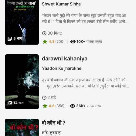
Shwet Kumar Sinha
“लेकर चलो मुझे मेरे पप्पा के पास! मुझे उनकी बहुत याद आ
रही है।” पिता से मिलने की रट लगाये बैठी तीन वर्षीय अनोखी
ने रो-रोकर पूरा घर सिर पर उठा लिया। हाड़-मांस कंपा देने
30 मिनट

वाले उसके हृदयभेदी सवालों से...

5 भाग


4.8
(200)
10K+
पाठक संख्या
darawni kahaniya
Yaadon Ke jharokhe
डरावनी कागज की एक जहाज क्या लगता है ,आप लोगो को ..
भूत ,प्रेत ,आत्माये, छलावा, यच्छिनी ,चुड़ैल या कोई भी
ऐसी डरावनी चीजे होती है ! या हम लोगो ने अपने मनोरंजन
2 घंटे

के लिए ये कहानियाँ बना लेते...

14 भाग


4.6
(358)
36K+
पाठक संख्या
वो कौन थी ?
शशि कुशवाहा