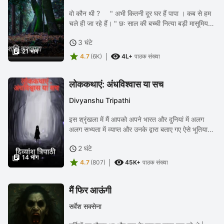
वो कौन थी ? " अभी कितनी दूर घर हैं पापा । कब से हम
चले ही जा रहे हैं। " छः साल की बच्ची नित्या बड़ी मासूमियत
से अपने पापा से पूछ रही थी। रात के 11 बज रहे थे और
3 घंटे

नित्या अपने पापा...

21 भाग


4.7
(6K)
4L+
पाठक संख्या
लोककथाएं: अंधविश्वास या सच
Divyanshu Tripathi
इस श्रृंखला में मैं आपको अपने भारत और दुनियां में अलग
अलग सभ्यता में व्याप्त और उनके द्वारा बताए गए ऐसे भूतिया
लोककथाओं के बारे में ऐसे रोचक तथ्य बताऊंगा जिनके बारे में
2 घंटे

सुनकर आपको उनके बारे में...

14 भाग


4.7
(807)
45K+
पाठक संख्या
मैं फिर आऊंगी
सर्वेश सक्सेना