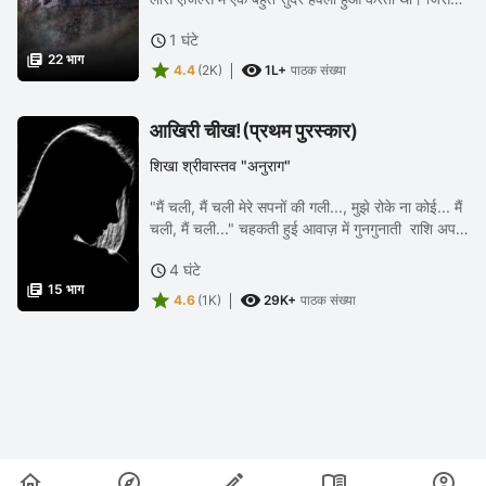
लोग देखकर अपनी घोड़ा-गाड़ी व साइकिल रोक निहारने
1 घंटे

लगते...

22 भाग


4.4
(2K)
1L+
पाठक संख्या
आखिरी चीख!(प्रथम पुरस्कार)
शिखा श्रीवास्तव "अनुराग"
"मैं चली, मैं चली मेरे सपनों की गली..., मुझे रोके ना कोई... मैं
चली, मैं चली..." चहकती हुई आवाज़ में गुनगुनाती राशि अपने
सामने कपड़ों का ढ़ेर लगाकर बैठी हुई थी कि तभी उसकी माँ
4 घंटे

सावित्री जी वहाँ आयी और...

15 भाग


4.6
(1K)
29K+
पाठक संख्या