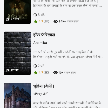
गर्मियों का मौसम था और रात के लगभग बारह बज रहे थे |
हिमाचल के घने जंगलों के बीच से एक ट्रक तेजी से बस्ती की
ओर आ रहा था,जिसमें दो आदमी हंस हंस कर बातें कर रहे थे |
6 घंटे

पहले आदमी ने दूसरे आदमी को देखते...

77 भाग


4.7
(2K)
94K+
पाठक संख्या
हॉरर फेस्टिवल
Anamika
उस घने जंगल से गुजरती पगडंडी पर साइकिल से दो
किशोरवय लड़के चले जा रहे थे, उस सुनसान जंगल में वे दोनों
बिना कोई आवाज किए, दम साधे चले जा रहे थे,पर साइकिल
2 घंटे

के पहियों के नीचे आने से सूखे पत्तों की...

12 भाग


4.7
(1K)
1L+
पाठक संख्या
भूतिया हवेली।
योगेन्द्र सोनी
आज से करीब 300 वर्ष पहले 19वी शताब्दी में अमेरिका के
लॉस एंजिल्स में एक बहुत सुंदर हवेली हुआ करती थी। जिसको