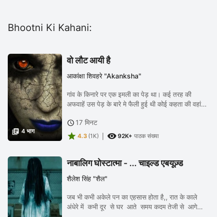
Bhootni Ki Kahani:
वो लौट आयी है
आकांक्षा शिवहरे "Akanksha"
गांव के किनारे पर एक इमली का पेड़ था। कई तरह की
अफवाहें उस पेड़ के बारे मे फैली हुई थी कोई कहता की वहां
एक चुड़ैल रहती है कोई कहता की वहां कोई रहस्मयी तांत्रिक
17 मिनट

आधी रात को तंत्र मंत्र करता है और शैतानों...

4 भाग


4.3
(1K)
92K+
पाठक संख्या
नाबालिग घोस्टात्मा - ... चाइल्ड एबयूज़्ड
शैलेश सिंह "शैल"
जब भी कभी अकेले पन का एहसास होता है,, रात के काले
अंधेरे में कभी दूर से घर आते समय कदम तेजी से आगे
बढ़ते है,,, जिहवा पर अचानक में हनुमान जी का नाम आ