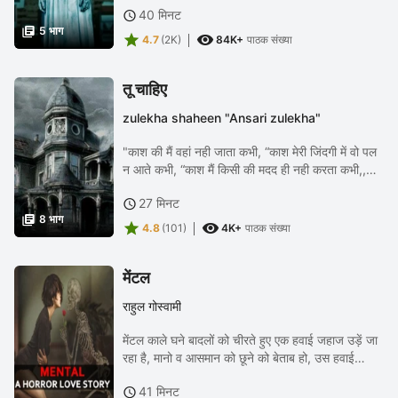
40 मिनट

जाता है,, और दिल घबराता है,, मन...

5 भाग


4.7
(2K)
84K+
पाठक संख्या
तू चाहिए
zulekha shaheen "Ansari zulekha"
"काश की मैं वहां नही जाता कभी, “काश मेरी जिंदगी में वो पल
न आते कभी, “काश मैं किसी की मदद ही नही करता कभी,,
काश, काश काश,,, की हम आकाश में वो चमकते हुए तारे न
27 मिनट

देखते साथ, “काश मुझे किसी से मोहब्बत...

8 भाग


4.8
(101)
4K+
पाठक संख्या
मेंटल
राहुल गोस्वामी
मेंटल काले घने बादलों को चीरते हुए एक हवाई जहाज उड़ें जा
रहा है, मानो व आसमान को छूने को बेताब हो, उस हवाई
जहाज के अंदर बहुत सारी यात्रीगण मौजूद है उन्हीं में से एक है
41 मिनट

25 साल की शिवानी । ...