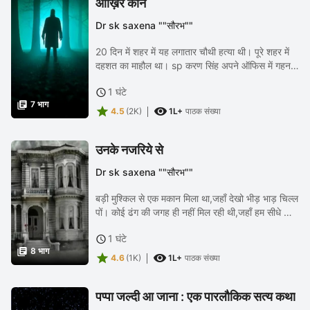
आख़िर कौन
Dr sk saxena ""सौरभ""
20 दिन में शहर में यह लगातार चौथी हत्या थी। पूरे शहर में
दहशत का माहौल था। sp करण सिंह अपने ऑफिस में गहन
तंद्रा में बैठे कुछ सोच रहे थे। उनकी नाक के नीचे रोज कत्ल
1 घंटे

हो रहे है। और वो अब तक कुछ भी...

7 भाग


4.5
(2K)
1L+
पाठक संख्या
उनके नजरिये से
Dr sk saxena ""सौरभ""
बड़ी मुश्किल से एक मकान मिला था,जहाँ देखो भीड़ भाड़ चिल्ल
पों। कोई ढंग की जगह ही नहीं मिल रही थी,जहाँ हम सीधे साधे
लोग आसानी से रह सकें। जहाँ भी जाते, कोई ना कोई हमे
1 घंटे

डिस्टर्ब करने आजाता था।फिर वही...

8 भाग


4.6
(1K)
1L+
पाठक संख्या
पप्पा जल्दी आ जाना : एक पारलौकिक सत्य कथा