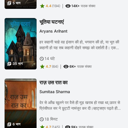

5 भाग


4.4
(194)
14K+
पाठक संख्या
भूतिया घटनाएं
Aryans Arihant
हर कहानी चाहे वह इंसान की हो, भगवान की हो, या भूत की
कहानी हो यह सब कहानी दोहरे समझ को दर्शाती है। एक
समझ वह जिस रूप में व्यक्ति कहानी को समझते हैं। तथा
14 घंटे

दूसरी भेषभूषा में जो कहानी असल में समझाना...

35 भाग


4.7
(64)
6K+
पाठक संख्या
राज़ उस रात का
Sumitaa Sharma
देर से आँख खुलने पर वैसे ही मूड खराब हो रखा था,ऊपर से
प्रिंसीपल सर ने छुट्टी नामंजूर कर दी।व्हाट्सएप पढ़ते ही
सिर से पैर तक आग लग गयी। आज पता नहीँ क्यों सुबह से
18 मिनट

मन खराब सा हो रहा था ,अजीब से ख़यालात आ...

6 भाग


4.7
(145)
9K+
पाठक संख्या