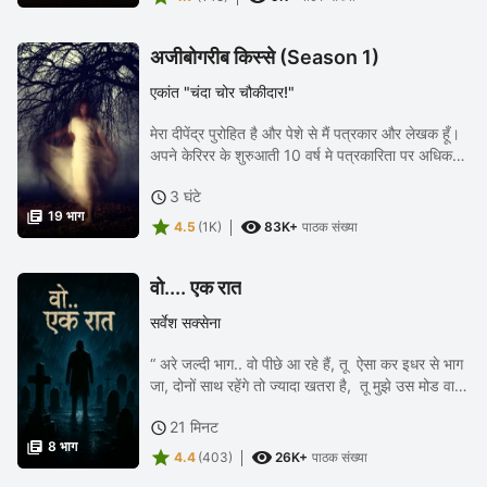
अजीबोगरीब किस्से (Season 1)
एकांत "चंदा चोर चौकीदार!"
मेरा दीपेंद्र पुरोहित है और पेशे से मैं पत्रकार और लेखक हूँ।
अपने केरिरर के शुरुआती 10 वर्ष मे पत्रकारिता पर अधिक
ध्यान दिया था, फिर पूर्ण रूप से लेखक बनने का फैसला कर
3 घंटे

लिया था। 5 वर्ष पहले ही मेरी...

19 भाग


4.5
(1K)
83K+
पाठक संख्या
वो.... एक रात
सर्वेश सक्सेना
“ अरे जल्दी भाग.. वो पीछे आ रहे हैं, तू ऐसा कर इधर से भाग
जा, दोनों साथ रहेंगे तो ज्यादा खतरा है, तू मुझे उस मोड वाले
कब्रिस्तान में मिल, मैं वही तेरा इंतजार करूंगा" रूपेश ने भागते
21 मिनट

हुए बब्बन...

8 भाग


4.4
(403)
26K+
पाठक संख्या