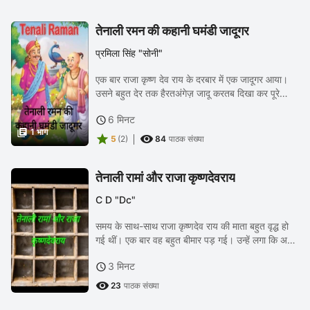
तेनाली रमन की कहानी घमंडी जादूगर
प्रमिला सिंह "सोनी"
एक बार राजा कृष्ण देव राय के दरबार में एक जादूगर आया।
उसने बहुत देर तक हैरतअंगेज़ जादू करतब दिखा कर पूरे
दरबार का मनोरंजन किया। फिर जाते समय राजा से ढेर सारे
6 मिनट

उपहार ले कर अपनी कला के घमंड में सबको...

1 भाग


5
(2)
84
पाठक संख्या
तेनाली रामां और राजा कृष्णदेवराय
C D "Dc"
समय के साथ-साथ राजा कृष्णदेव राय की माता बहुत वृद्ध हो
गई थीं। एक बार वह बहुत बीमार पड़ गई। उन्हें लगा कि अब
वे शीघ्र ही मर जाएँगी। उन्हें आम से बहुत था, इसलिए जीवन
3 मिनट

के अन्तिम दिनों में वे आम दान करना...

23
पाठक संख्या