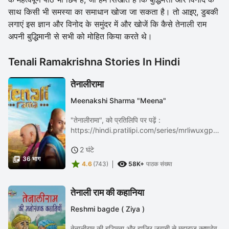
साथ किसी भी समस्या का समाधान खोजा जा सकता है। तो आइए, डुबकी
लगाएं इस ज्ञान और विनोद के समुंदर में और खोजें कि कैसे तेनाली राम
अपनी बुद्धिमानी से सभी को मोहित किया करते थे।
Tenali Ramakrishna Stories In Hindi
तेनालीरामा
Meenakshi Sharma "Meena"
"तेनालीरामा", को प्रतिलिपि पर पढ़ें :
https://hindi.pratilipi.com/series/mrliwuxgpqzp
utm_source=android&utm_campaign=content_s
2 घंटे

भारतीय भाषाओमें अनगिनत रचनाएं पढ़ें, लिखें और सुनें,

36 भाग
बिलकुल...


4.6
(743)
58K+
पाठक संख्या
तेनाली राम की कहानिया
Reshmi bagde ( Ziya )
तेनालीराम की बुद्धिमता और हाजिर जवाबी से महाराज कृष्णदेव