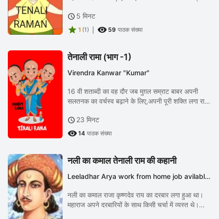
गए थे | उनमें से एक थे राजगुरु | एक बार अनजाने में तेनाली
5 मिनट

रमन ने राजगुरु का अपमान कर दिया...


1
(1)
59
पाठक संख्या
तेनाली रामा (भाग -1)
Virendra Kanwar "Kumar"
16 वी शताब्दी का वह दौर जब मुग़ल सम्राट बाबर अपनी
सलतनक का वर्चस्व बढ़ाने के लिए,अपनी पूरी शक्ति लगा राहा
था | और लगभग पुरे उत्तरी भारत में अपना वर्चस्व कायम करने
23 मिनट

में सफल भी हो गया था ,पर फिर भी निचेले...

14
पाठक संख्या
नली का कमाल तेनाली राम की कहानी
Leeladhar Arya work from home job avilable
dm me 8813849556 "Lalit"
नली का कमाल राजा कृष्णदेव राय का दरबार लगा हुआ था।
महाराज अपने दरबारियों के साथ किसी चर्चा में व्यस्त थे।
अचानक से चतुर और चतुराई पर चर्चा चल पड़ी। महाराज