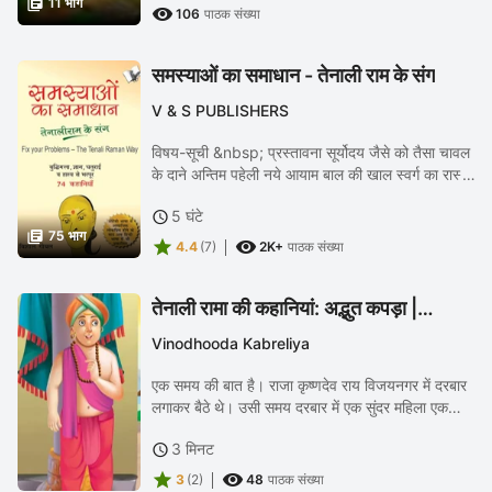

11 भाग

106
पाठक संख्या
समस्याओं का समाधान - तेनाली राम के संग
V & S PUBLISHERS
विषय-सूची &nbsp; प्रस्तावना सूर्योदय जैसे को तैसा चावल
के दाने अन्तिम पहेली नये आयाम बाल की खाल स्वर्ग का रास्ता
आयु का गणित अनोखी तरकीब गागर में सागर ...
5 घंटे


75 भाग


4.4
(7)
2K+
पाठक संख्या
तेनाली रामा की कहानियां: अद्भुत कपड़ा |
Adbhut Kapada Tenali Rama Story
Vinodhooda Kabreliya
In Hindi
एक समय की बात है। राजा कृष्णदेव राय विजयनगर में दरबार
लगाकर बैठे थे। उसी समय दरबार में एक सुंदर महिला एक
बक्सा लेकर आई। उस बक्से में एक मखमली साड़ी थी, जिसे
3 मिनट

निकालकर वह दरबार में राजा और सभी...


3
(2)
48
पाठक संख्या