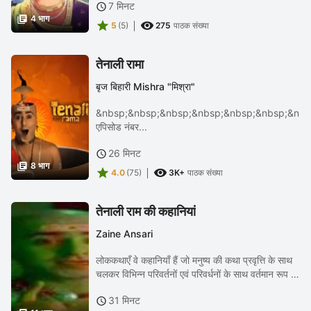
7 मिनट

कृष्णदेव के दरबार में दरबारियों से...

4 भाग


5
(5)
275
पाठक संख्या
तेनाली रामा
बृज बिहारी Mishra "मिश्रा"
&nbsp;&nbsp;&nbsp;&nbsp;&nbsp;&nbsp;&nbs
एपिसोड नंबर...
26 मिनट


8 भाग


4.0
(75)
3K+
पाठक संख्या
तेनाली राम की कहानियां
Zaine Ansari
लोककथाएँ वे कहानियाँ हैं जो मनुष्य की कथा प्रवृत्ति के साथ
चलकर विभिन्न परिवर्तनों एवं परिवर्धनों के साथ वर्तमान रूप में
प्राप्त होती हैं। सबसे महत्वपूर्ण बात यह है कि कुछ निश्चित
31 मिनट

कथानक रूढ़ियों और...