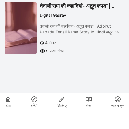
तेनाली रामा की कहानियां- अद्भुत कपड़ा |
Adbhut Kapada Tenali Rama Story
Digital Gaurav
In हिंदी
तेनाली रामा की कहानियां- अद्भुत कपड़ा | Adbhut
Kapada Tenali Rama Story In Hindi अद्भुत कपड़ा:
तेनाली रामा की कहानी एक समय की बात है, विजयनगर नगर
4 मिनट

में एक बहुत ही बड़ा महल था। इस महल में राजा...

9
पाठक संख्या
होम
श्रेणी
लिखिए
लेख
साइन इन