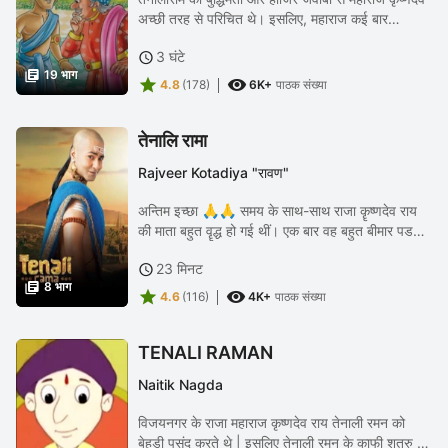
अच्छी तरह से परिचित थे। इसलिए, महाराज कई बार
तेनालीराम से ऐसे सवाल पूछ लेते थे, जिसका जवाब देना
3 घंटे

मुश्किल होता था। कोई और होता तो महाराज के...

19 भाग


4.8
(178)
6K+
पाठक संख्या
तेनालि रामा
Rajveer Kotadiya "रावण"
अन्तिम इच्छा 🙏🙏 समय के साथ-साथ राजा कॄष्णदेव राय
की माता बहुत वॄद्ध हो गई थीं। एक बार वह बहुत बीमार पड
गई। उन्हें लगा कि अब वे शीघ्र ही मर जाएँगी। उन्हें आम से
23 मिनट

बहुत था, इसलिए जीवन के अन्तिम...

8 भाग


4.6
(116)
4K+
पाठक संख्या
TENALI RAMAN
Naitik Nagda
विजयनगर के राजा महाराज कृष्णदेव राय तेनाली रमन को
बेहडी पसंद करते थे | इसलिए तेनाली रमन के काफी शत्रु हो