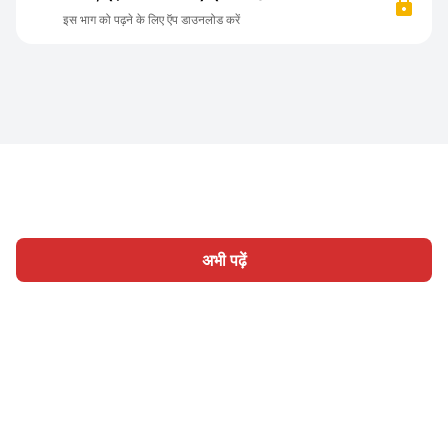
इस भाग को पढ़ने के लिए ऍप डाउनलोड करें
अभी पढ़ें
होम
श्रेणी
लिखिए
लेख
साइन इन
|
|
© 2026 Nasadiya Tech. Pvt. Ltd.
हमारे बारे में
हमारे साथ काम करें
|
|
|
|
गोपनीयता नीति
सेवा की शर्तें
Vulnerability Disclosure Policy
|
Hall of Fame
Trust Center