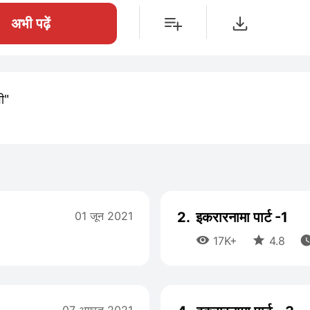
अभी पढ़ें
ी"
01 जून 2021
2.
इकरारनामा पार्ट -1


17K+
4.8