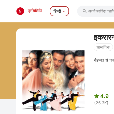

प्रतिलिपि
हिन्दी

इकरारन
सामाजिक
मोहब्बत से न

4.9
(25.3K)