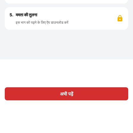
5.
ममता की तुलना
इस भाग को पढ़ने के लिए ऍप डाउनलोड करें
अभी पढ़ें
होम
श्रेणी
लिखिए
लेख
साइन इन
|
|
© 2026 Nasadiya Tech. Pvt. Ltd.
हमारे बारे में
हमारे साथ काम करें
|
|
|
|
गोपनीयता नीति
सेवा की शर्तें
Vulnerability Disclosure Policy
|
Hall of Fame
Trust Center