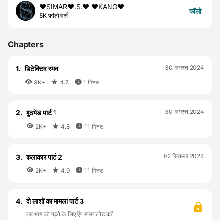
❤️SIMAR❤️.S.❤️ ❤️KANG❤️
फॉलो
5K फॉलोअर्स
Chapters
30 अगस्त 2024
1.
डिटेक्टिव रमन



3K+
4.7
1 मिनट
30 अगस्त 2024
2.
मुठभेड पार्ट 1



2K+
4.8
11 मिनट
02 सितम्बर 2024
3.
कलाकार पार्ट 2



2K+
4.9
11 मिनट
4.
दो लाशों का मामला पार्ट 3
इस भाग को पढ़ने के लिए ऍप डाउनलोड करें