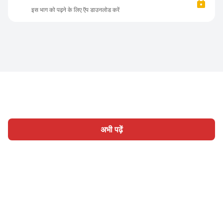
इस भाग को पढ़ने के लिए ऍप डाउनलोड करें
अभी पढ़ें
होम
श्रेणी
लिखिए
लेख
साइन इन
|
|
© 2026 Nasadiya Tech. Pvt. Ltd.
हमारे बारे में
हमारे साथ काम करें
|
|
|
|
गोपनीयता नीति
सेवा की शर्तें
Vulnerability Disclosure Policy
|
Hall of Fame
Trust Center