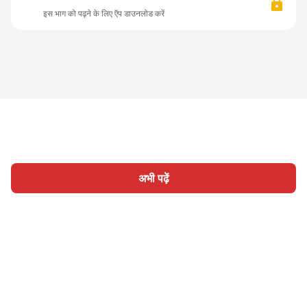
इस भाग को पढ़ने के लिए ऍप डाउनलोड करें
अभी पढ़ें
होम
श्रेणी
लिखिए
लेख
साइन इन
|
|
© 2026 Nasadiya Tech. Pvt. Ltd.
हमारे बारे में
हमारे साथ काम करें
|
|
|
|
गोपनीयता नीति
सेवा की शर्तें
Vulnerability Disclosure Policy
|
Hall of Fame
Trust Center