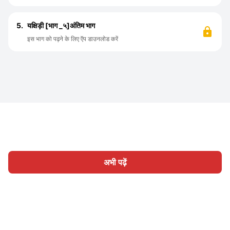
5.
यक्षिड़ी [भाग _५]अंतिम भाग
इस भाग को पढ़ने के लिए ऍप डाउनलोड करें
अभी पढ़ें
होम
श्रेणी
लिखिए
लेख
साइन इन
|
|
© 2026 Nasadiya Tech. Pvt. Ltd.
हमारे बारे में
हमारे साथ काम करें
|
|
|
|
गोपनीयता नीति
सेवा की शर्तें
Vulnerability Disclosure Policy
|
Hall of Fame
Trust Center