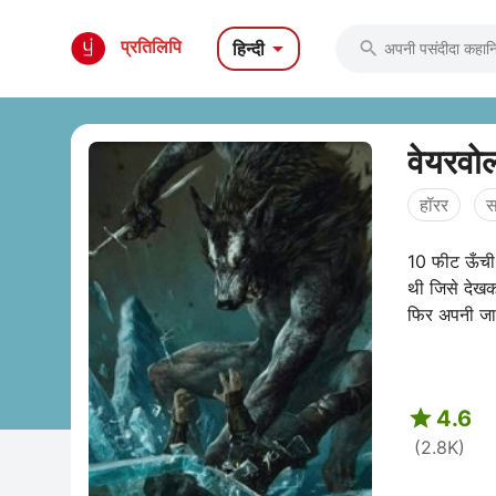

प्रतिलिपि
हिन्दी

वेयरवो
हॉरर
स
10 फीट ऊँची
थी जिसे देखक
फिर अपनी जान

4.6
(2.8K)