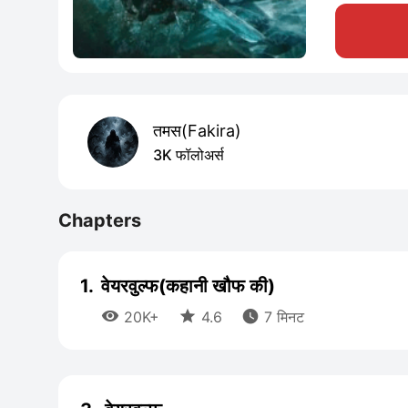
तमस(Fakira)
3K फॉलोअर्स
Chapters
1.
वेयरवुल्फ(कहानी खौफ की)



20K+
4.6
7 मिनट