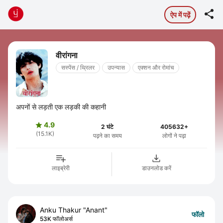

ऐप में पढ़ें
वीरांगना
सस्पेंस / थ्रिलर
उपन्यास
एक्शन और रोमांच
अपनों से लड़ती एक लड़की की कहानी
4.9

2 घंटे
405632+
(15.1K)
पढ़ने का समय
लोगों ने पढ़ा
लाइब्रेरी
डाउनलोड करें
Anku Thakur "Anant"
फॉलो
53K फॉलोअर्स