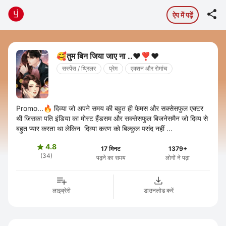

ऐप में पढ़ें
🥰तुम बिन जिया जाए ना ..❤️❣️❤️
सस्पेंस / थ्रिलर
प्रेम
एक्शन और रोमांच
Promo...🔥 दिव्या जो अपने समय की बहुत ही फेमस और सक्सेसफुल एक्टर
थी जिसका पति इंडिया का मोस्ट हैंडसम और सक्सेसफुल बिजनेसमैन जो दिव्य से
बहुत प्यार करता था लेकिन दिव्या करण को बिल्कुल पसंद नहीं ...
4.8

17 मिनट
1379+
(34)
पढ़ने का समय
लोगों ने पढ़ा
लाइब्रेरी
डाउनलोड करें