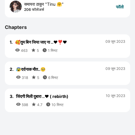
समायरा ठाकुर "Tinu 🤗"
फॉलो
206 फॉलोअर्स
Chapters
09 जून 2023
1.
🥰तुम बिन जिया जाए ना ..❤️❣️❤️



463
5
1 मिनट
09 जून 2023
2.
😰दर्दनाक मौत..🥺



318
5
6 मिनट
10 जून 2023
3.
जिंदगी मिली दुबारा ..❤️ ( rebirth)



598
4.7
10 मिनट