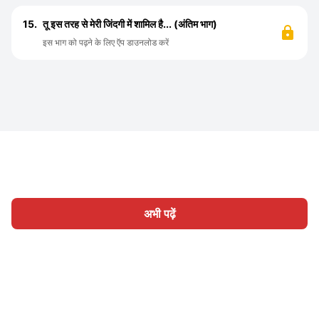
15.
तू इस तरह से मेरी जिंदगी में शामिल है... (अंतिम भाग)
इस भाग को पढ़ने के लिए ऍप डाउनलोड करें
अभी पढ़ें
होम
श्रेणी
लिखिए
लेख
साइन इन
|
|
© 2026 Nasadiya Tech. Pvt. Ltd.
हमारे बारे में
हमारे साथ काम करें
|
|
|
|
गोपनीयता नीति
सेवा की शर्तें
Vulnerability Disclosure Policy
|
Hall of Fame
Trust Center