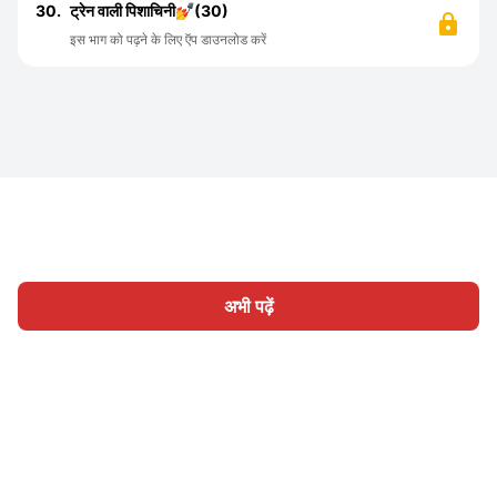
30.
ट्रेन वाली पिशाचिनी💅(30)
इस भाग को पढ़ने के लिए ऍप डाउनलोड करें
अभी पढ़ें
होम
श्रेणी
लिखिए
लेख
साइन इन
|
|
© 2026 Nasadiya Tech. Pvt. Ltd.
हमारे बारे में
हमारे साथ काम करें
|
|
|
|
गोपनीयता नीति
सेवा की शर्तें
Vulnerability Disclosure Policy
|
Hall of Fame
Trust Center