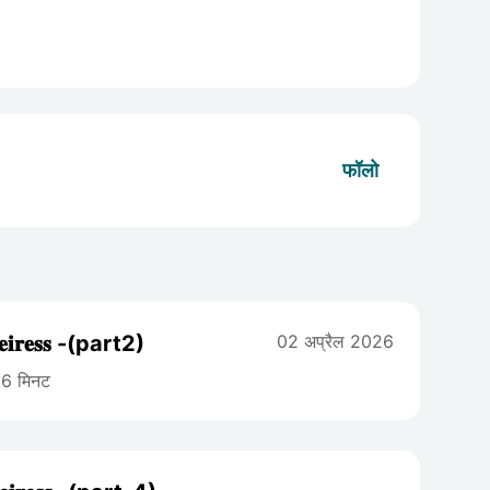
फॉलो
 𝐇𝐞𝐢𝐫𝐞𝐬𝐬 -(part2)
02 अप्रैल 2026
6 मिनट