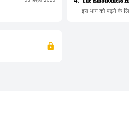
03 अप्रैल 2026
4.
𝐓𝐡𝐞 𝐄𝐦𝐨𝐭𝐢𝐨𝐧𝐥𝐞𝐬
इस भाग को पढ़ने के ल