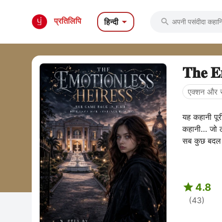

प्रतिलिपि
हिन्दी

𝐓𝐡𝐞 𝐄𝐦
एक्शन और र
यह कहानी पूर
कहानी… जो लौ
सब कुछ बदल 

4.8
(43)