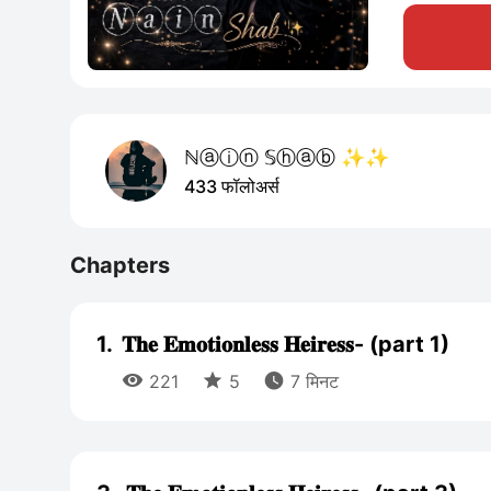
ℕⓐⓘⓝ 𝕊ⓗⓐⓑ ✨✨
433 फॉलोअर्स
Chapters
1.
𝐓𝐡𝐞 𝐄𝐦𝐨𝐭𝐢𝐨𝐧𝐥𝐞𝐬𝐬 𝐇𝐞𝐢𝐫𝐞𝐬𝐬- (part 1)



221
5
7 मिनट