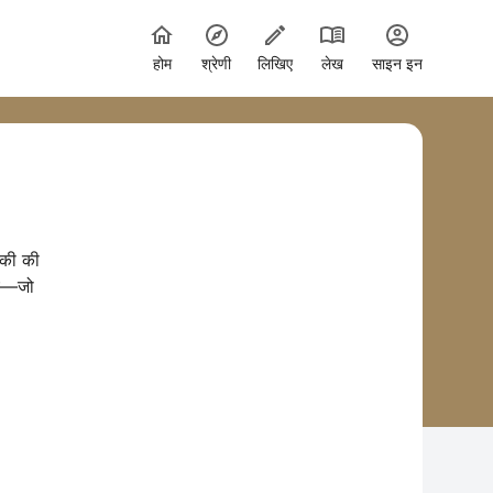
होम
श्रेणी
लिखिए
लेख
साइन इन
़की की
सच—जो