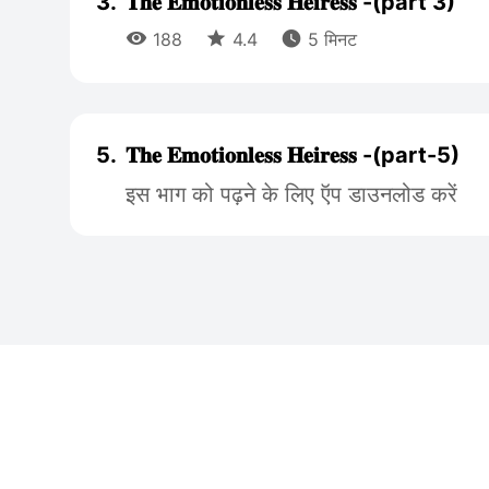
3.
𝐓𝐡𝐞 𝐄𝐦𝐨𝐭𝐢𝐨𝐧𝐥𝐞𝐬𝐬 𝐇𝐞𝐢𝐫𝐞𝐬𝐬 -(part 3)



188
4.4
5 मिनट
5.
𝐓𝐡𝐞 𝐄𝐦𝐨𝐭𝐢𝐨𝐧𝐥𝐞𝐬𝐬 𝐇𝐞𝐢𝐫𝐞𝐬𝐬 -(part-5)
इस भाग को पढ़ने के लिए ऍप डाउनलोड करें