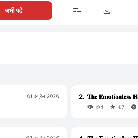
अभी पढ़ें
01 अप्रैल 2026
2.
𝐓𝐡𝐞 𝐄𝐦𝐨𝐭𝐢𝐨𝐧𝐥𝐞𝐬𝐬



194
4.7