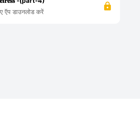
 𝐇𝐞𝐢𝐫𝐞𝐬𝐬 -(part-4)
िए ऍप डाउनलोड करें