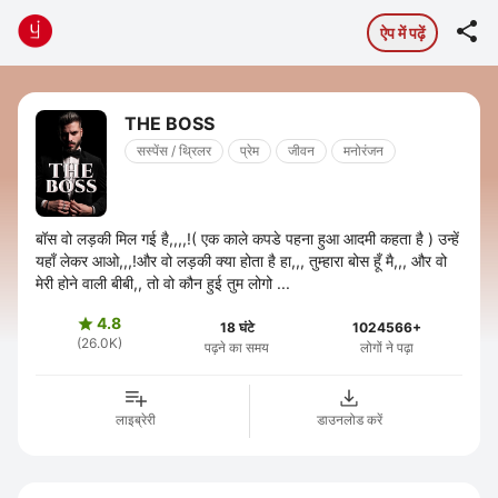

ऐप में पढ़ें
THE BOSS
सस्पेंस / थ्रिलर
प्रेम
जीवन
मनोरंजन
बॉस वो लड़की मिल गई है,,,,!( एक काले कपडे पहना हुआ आदमी कहता है ) उन्हें
यहाँ लेकर आओ,,,!और वो लड़की क्या होता है हा,,, तुम्हारा बोस हूँ मै,,, और वो
मेरी होने वाली बीबी,, तो वो कौन हुई तुम लोगो ...
4.8

18 घंटे
1024566+
(26.0K)
पढ़ने का समय
लोगों ने पढ़ा
लाइब्रेरी
डाउनलोड करें