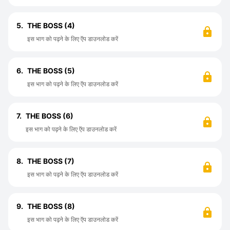
5.
THE BOSS (4)
इस भाग को पढ़ने के लिए ऍप डाउनलोड करें
6.
THE BOSS (5)
इस भाग को पढ़ने के लिए ऍप डाउनलोड करें
7.
THE BOSS (6)
इस भाग को पढ़ने के लिए ऍप डाउनलोड करें
8.
THE BOSS (7)
इस भाग को पढ़ने के लिए ऍप डाउनलोड करें
9.
THE BOSS (8)
इस भाग को पढ़ने के लिए ऍप डाउनलोड करें