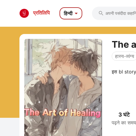

प्रतिलिपि
हिन्दी

The a
हास्य-व्यंग्य
3 घंटे
पढ़ने का समय