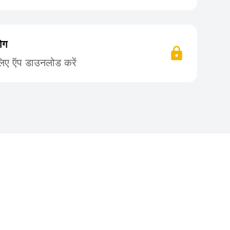
ोग
लिए ऍप डाउनलोड करें