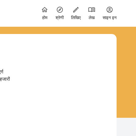
होम
श्रेणी
लिखिए
लेख
साइन इन
्ण
हजारों