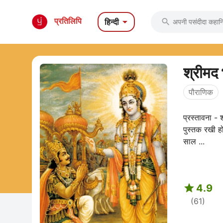

प्रतिलिपि
हिन्दी

श्रीमद
पौराणिक
प्रस्तावना - 
पुस्तक रखी हो
साल ...

4.9
(61)