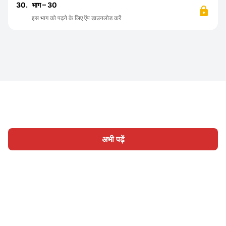
30.
भाग – 30
इस भाग को पढ़ने के लिए ऍप डाउनलोड करें
अभी पढ़ें
होम
श्रेणी
लिखिए
लेख
साइन इन
|
|
© 2026 Nasadiya Tech. Pvt. Ltd.
हमारे बारे में
हमारे साथ काम करें
|
|
|
|
गोपनीयता नीति
सेवा की शर्तें
Vulnerability Disclosure Policy
|
Hall of Fame
Trust Center