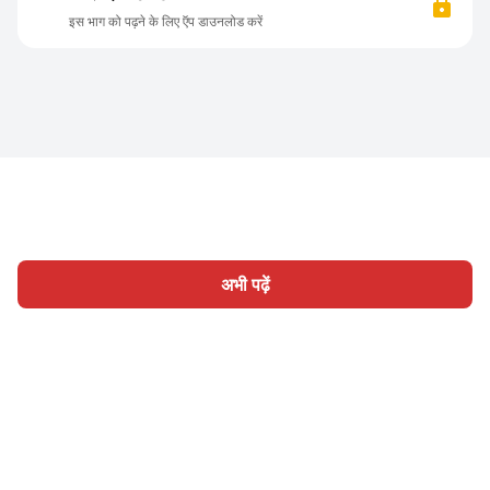
इस भाग को पढ़ने के लिए ऍप डाउनलोड करें
अभी पढ़ें
होम
श्रेणी
लिखिए
लेख
साइन इन
|
|
© 2026 Nasadiya Tech. Pvt. Ltd.
हमारे बारे में
हमारे साथ काम करें
|
|
|
|
गोपनीयता नीति
सेवा की शर्तें
Vulnerability Disclosure Policy
|
Hall of Fame
Trust Center