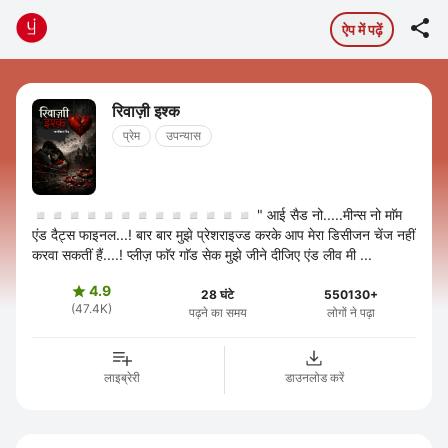

ऐप में पढ़ें
रिवाज़ी इश्क
प्रेम
उपन्यास
◽◽◽◽◽◽◽◽◽◽◽◽◽ " आई सैड नो.....मीन्स नो माॅम
एंड दैट्स फाइनल...! बार बार मुझे प्रेशराइज्ड करके आप मेरा डिसीजन चेंज नहीं
करवा सकतीं हैं....! प्लीज़ फाॅर गाॅड सेक मुझे जीने दीजिए एंड लीव मी ...
4.9

28 घंटे
550130+
(47.4K)
पढ़ने का समय
लोगों ने पढ़ा
लाइब्रेरी
डाउनलोड करें