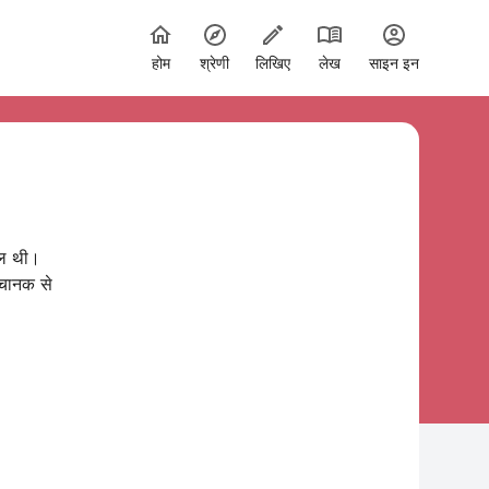
होम
श्रेणी
लिखिए
लेख
साइन इन
चल थी।
अचानक से