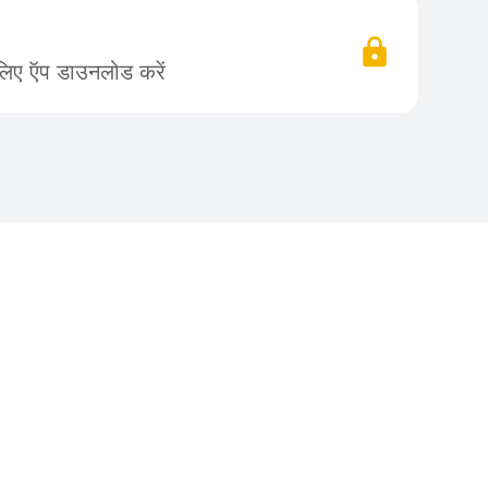
लिए ऍप डाउनलोड करें