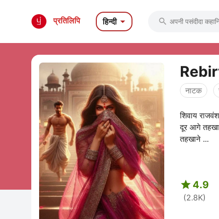

प्रतिलिपि
हिन्दी

Rebir
नाटक
शिवाय राजवंश
दूर आगे तहखान
तहखाने ...

4.9
(2.8K)