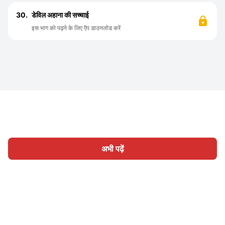
30.
डेविल अहाना की सच्चाई
इस भाग को पढ़ने के लिए ऍप डाउनलोड करें
अभी पढ़ें
होम
श्रेणी
लिखिए
लेख
साइन इन
|
|
© 2026 Nasadiya Tech. Pvt. Ltd.
हमारे बारे में
हमारे साथ काम करें
|
|
|
|
गोपनीयता नीति
सेवा की शर्तें
Vulnerability Disclosure Policy
|
Hall of Fame
Trust Center