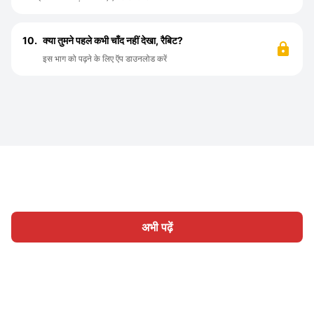
10.
क्या तुमने पहले कभी चाँद नहीं देखा, रैबिट?
इस भाग को पढ़ने के लिए ऍप डाउनलोड करें
अभी पढ़ें
होम
श्रेणी
लिखिए
लेख
साइन इन
|
|
© 2026 Nasadiya Tech. Pvt. Ltd.
हमारे बारे में
हमारे साथ काम करें
|
|
|
|
गोपनीयता नीति
सेवा की शर्तें
Vulnerability Disclosure Policy
|
Hall of Fame
Trust Center