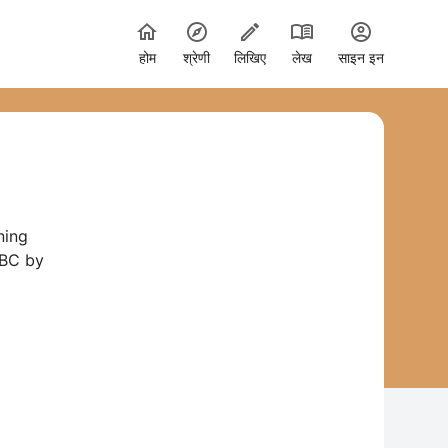
होम
श्रेणी
लिखिए
लेख
साइन इन
ning
0BC by