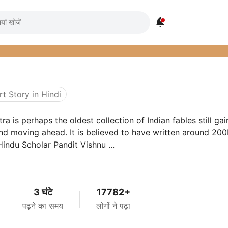

t Story in Hindi
ra is perhaps the oldest collection of Indian fables still gai
nd moving ahead. It is believed to have written around 20
Hindu Scholar Pandit Vishnu ...
3 घंटे
17782+
पढ़ने का समय
लोगों ने पढ़ा