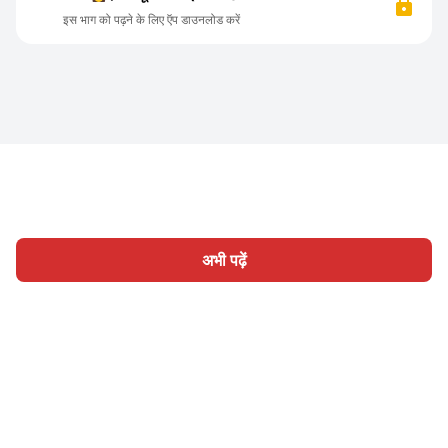
इस भाग को पढ़ने के लिए ऍप डाउनलोड करें
अभी पढ़ें
होम
श्रेणी
लिखिए
लेख
साइन इन
|
|
© 2026 Nasadiya Tech. Pvt. Ltd.
हमारे बारे में
हमारे साथ काम करें
|
|
|
|
गोपनीयता नीति
सेवा की शर्तें
Vulnerability Disclosure Policy
|
Hall of Fame
Trust Center