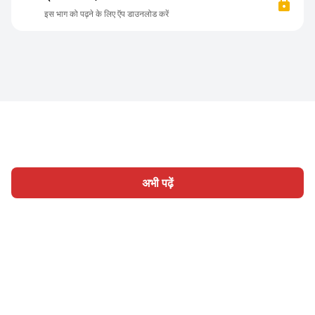
इस भाग को पढ़ने के लिए ऍप डाउनलोड करें
अभी पढ़ें
होम
श्रेणी
लिखिए
लेख
साइन इन
|
|
© 2026 Nasadiya Tech. Pvt. Ltd.
हमारे बारे में
हमारे साथ काम करें
|
|
|
|
गोपनीयता नीति
सेवा की शर्तें
Vulnerability Disclosure Policy
|
Hall of Fame
Trust Center