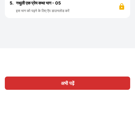
5.
नथुली एक प्रेम कथा भाग - 05
इस भाग को पढ़ने के लिए ऍप डाउनलोड करें
अभी पढ़ें
होम
श्रेणी
लिखिए
लेख
साइन इन
|
|
© 2026 Nasadiya Tech. Pvt. Ltd.
हमारे बारे में
हमारे साथ काम करें
|
|
|
|
गोपनीयता नीति
सेवा की शर्तें
Vulnerability Disclosure Policy
|
Hall of Fame
Trust Center