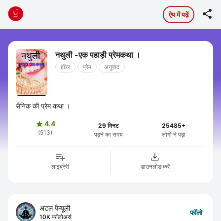

ऐप में पढ़ें
नथुली -एक पहाड़ी प्रेमकथा ।
हॉरर
प्रेम
अनुवाद
सैनिक की प्रेम कथा ।
4.4

29 मिनट
25485+
(513)
पढ़ने का समय
लोगों ने पढ़ा
लाइब्रेरी
डाउनलोड करें
अटल पैन्यूली
फॉलो
10K फॉलोअर्स