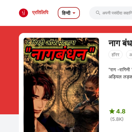

प्रतिलिपि
हिन्दी

नाग बं
हॉरर
आ
"राग -रागिनी 
अड़ियल लड़को

4.8
(5.8K)