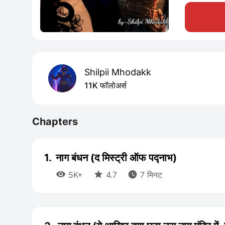
Shilpii Mhodakk
11K फॉलोअर्स
Chapters
1.
नाग बंधन (द मिस्ट्री ऑफ पद्नाभ)



5K+
4.7
7 मिनट