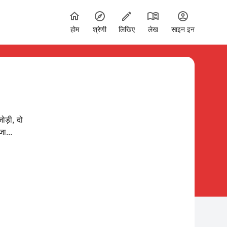
होम
श्रेणी
लिखिए
लेख
साइन इन
ोड़ी, दो
ा...