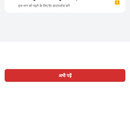
इस भाग को पढ़ने के लिए ऍप डाउनलोड करें
अभी पढ़ें
होम
श्रेणी
लिखिए
लेख
साइन इन
|
|
© 2026 Nasadiya Tech. Pvt. Ltd.
हमारे बारे में
हमारे साथ काम करें
|
|
|
|
गोपनीयता नीति
सेवा की शर्तें
Vulnerability Disclosure Policy
|
Hall of Fame
Trust Center