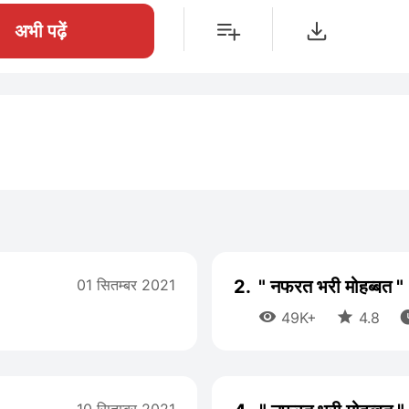
अभी पढ़ें
01 सितम्बर 2021
2.
" नफरत भरी मोहब्बत "


49K+
4.8