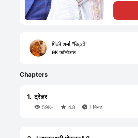
पिंकी शर्मा "बिट्टी"
9K फॉलोअर्स
Chapters
1.
ट्रेलर



59K+
4.8
1 मिनट