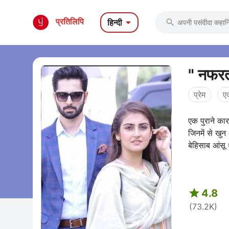

प्रतिलिपि
हिन्दी

" नफरत
प्रेम
ए
एक पुराने का
जिनमें से खु
बेहिसाब आंसू‌ थ

4.8
(73.2K)