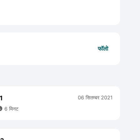
फॉलो
 1
06 सितम्बर 2021

6 मिनट