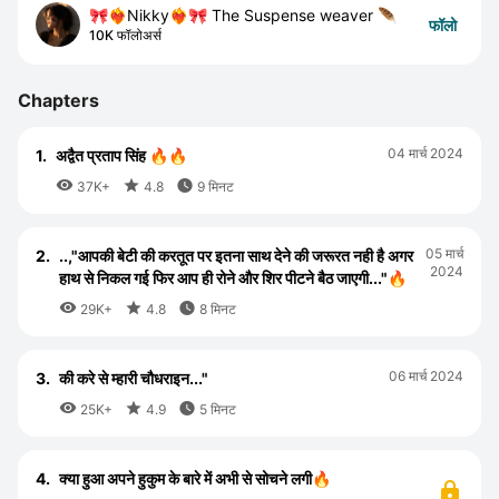
🎀❤️‍🔥Nikky❤️‍🔥🎀 The Suspense weaver 🪶
फॉलो
10K फॉलोअर्स
Chapters
04 मार्च 2024
1.
अद्वैत प्रताप सिंह 🔥🔥



37K+
4.8
9 मिनट
05 मार्च
2.
..,"आपकी बेटी की करतूत पर इतना साथ देने की जरूरत नही है अगर
2024
हाथ से निकल गई फिर आप ही रोने और शिर पीटने बैठ जाएगी..."🔥



29K+
4.8
8 मिनट
06 मार्च 2024
3.
की करे से म्हारी चौधराइन..."



25K+
4.9
5 मिनट
4.
क्या हुआ अपने हुकुम के बारे में अभी से सोचने लगी🔥