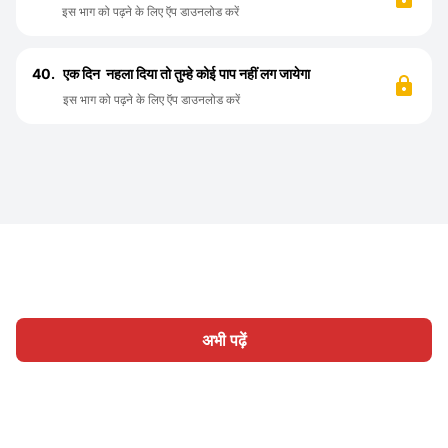
इस भाग को पढ़ने के लिए ऍप डाउनलोड करें
40.
एक दिन नहला दिया तो तुम्हे कोई पाप नहीं लग जायेगा
इस भाग को पढ़ने के लिए ऍप डाउनलोड करें
अभी पढ़ें
होम
श्रेणी
लिखिए
लेख
साइन इन
|
|
© 2026 Nasadiya Tech. Pvt. Ltd.
हमारे बारे में
हमारे साथ काम करें
|
|
|
|
गोपनीयता नीति
सेवा की शर्तें
Vulnerability Disclosure Policy