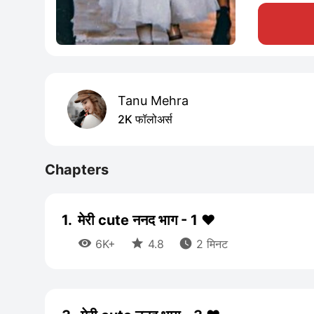
Tanu Mehra
2K फॉलोअर्स
Chapters
1.
मेरी cute ननद भाग - 1 ♥️



6K+
4.8
2 मिनट