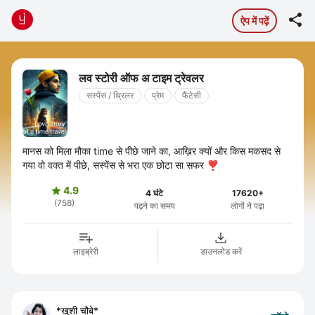

ऐप में पढ़ें
लव स्टोरी ऑफ अ टाइम ट्रेवलर
सस्पेंस / थ्रिलर
प्रेम
फैंटेसी
मानस को मिला मौका time से पीछे जाने का, आख़िर क्यों और किस मकसद से
गया वो वक्त में पीछे, सस्पेंस से भरा एक छोटा सा सफर ❣️
4.9

4 घंटे
17620+
(758)
पढ़ने का समय
लोगों ने पढ़ा
लाइब्रेरी
डाउनलोड करें
*खुशी चौबे*