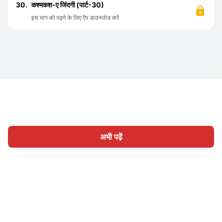
30.
कश्मकश-ए जिंदगी (पार्ट-30)
इस भाग को पढ़ने के लिए ऍप डाउनलोड करें
अभी पढ़ें
होम
श्रेणी
लिखिए
लेख
साइन इन
|
|
© 2026 Nasadiya Tech. Pvt. Ltd.
हमारे बारे में
हमारे साथ काम करें
|
|
|
|
गोपनीयता नीति
सेवा की शर्तें
Vulnerability Disclosure Policy
|
Hall of Fame
Trust Center