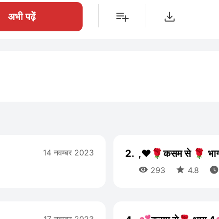
अभी पढ़ें
14 नवम्बर 2023
2.
,❤️🌹कसम से 🌹 भा



293
4.8