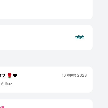
फॉलो
ग 2 🌹❤️
16 नवम्बर 2023
6 मिनट