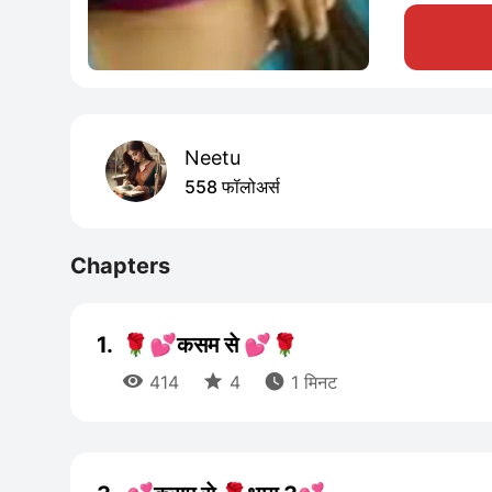
Neetu
558 फॉलोअर्स
Chapters
1.
🌹💕कसम से 💕🌹



414
4
1 मिनट