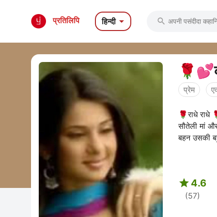

प्रतिलिपि
हिन्दी

🌹💕क
प्रेम
ए
🌹राधे राधे 
सौतेली मां औ
बहन उसकी बहु

4.6
(57)