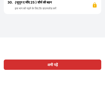
30.
(जुनून ए जींद 25 ) शौर्य की बहन
इस भाग को पढ़ने के लिए ऍप डाउनलोड करें
अभी पढ़ें
होम
श्रेणी
लिखिए
लेख
साइन इन
|
|
© 2026 Nasadiya Tech. Pvt. Ltd.
हमारे बारे में
हमारे साथ काम करें
|
|
|
|
गोपनीयता नीति
सेवा की शर्तें
Vulnerability Disclosure Policy
|
Hall of Fame
Trust Center