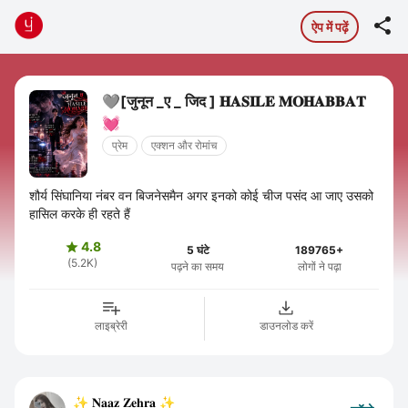

ऐप में पढ़ें
🩶[जुनून _ए _ जिद ] 𝐇𝐀𝐒𝐈𝐋𝐄 𝐌𝐎𝐇𝐀𝐁𝐁𝐀𝐓
💓
प्रेम
एक्शन और रोमांच
शौर्य सिंघानिया नंबर वन बिजनेसमैन अगर इनको कोई चीज पसंद आ जाए उसको
हासिल करके ही रहते हैं
4.8

5 घंटे
189765+
(5.2K)
पढ़ने का समय
लोगों ने पढ़ा
लाइब्रेरी
डाउनलोड करें
✨ 𝐍𝐚𝐚𝐳 𝐙𝐞𝐡𝐫𝐚 ✨