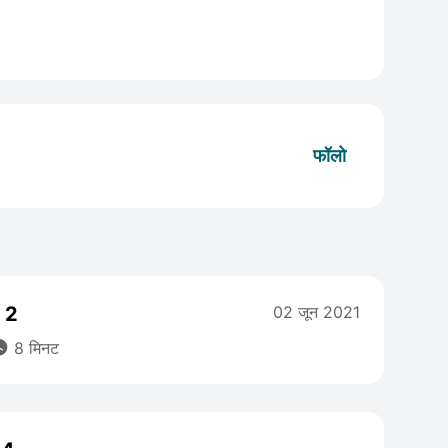
फॉलो
t 2
02 जून 2021

8 मिनट