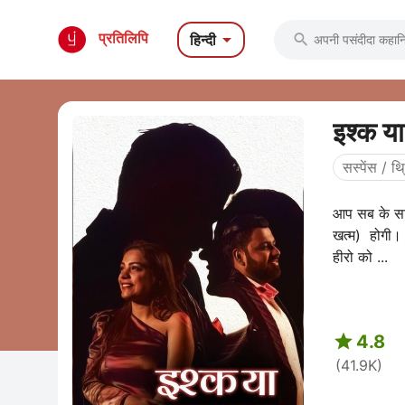

प्रतिलिपि
हिन्दी

इश्क य
सस्पेंस / थ
आप सब के साम
खत्म) होगी
हीरो को ...

4.8
(41.9K)