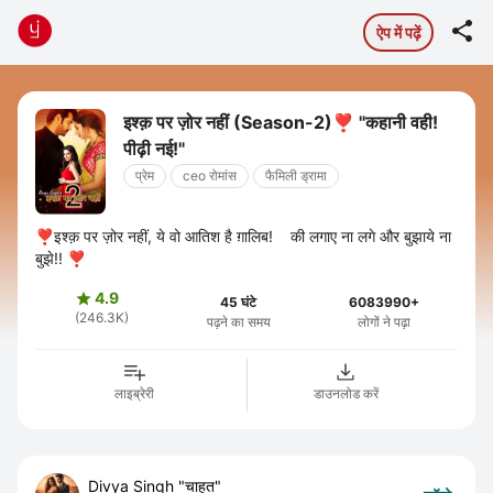

ऐप में पढ़ें
इश्क़ पर ज़ोर नहीं (Season-2)❣️ "कहानी वही!
पीढ़ी नई!"
प्रेम
ceo रोमांस
फैमिली ड्रामा
❣️इश्क़ पर ज़ोर नहीं, ये वो आतिश है ग़ालिब! की लगाए ना लगे और बुझाये ना
बुझे!! ❣️
4.9

45 घंटे
6083990+
(246.3K)
पढ़ने का समय
लोगों ने पढ़ा
लाइब्रेरी
डाउनलोड करें
Divya Singh "चाहत"