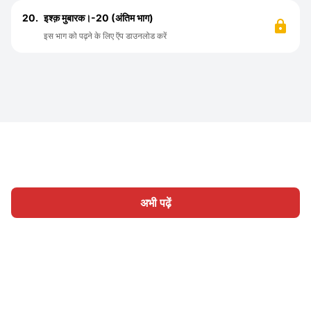
20.
इश्क़ मुबारक।-20 (अंतिम भाग)
इस भाग को पढ़ने के लिए ऍप डाउनलोड करें
अभी पढ़ें
होम
श्रेणी
लिखिए
लेख
साइन इन
|
|
© 2026 Nasadiya Tech. Pvt. Ltd.
हमारे बारे में
हमारे साथ काम करें
|
|
|
|
गोपनीयता नीति
सेवा की शर्तें
Vulnerability Disclosure Policy
|
Hall of Fame
Trust Center