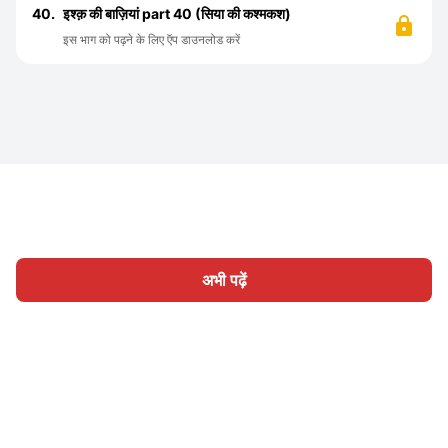
40.
इश्क़ की बाज़ियां part 40 (सिया की कश्मकश)
इस भाग को पढ़ने के लिए ऍप डाउनलोड करें
अभी पढ़ें
होम
श्रेणी
लिखिए
लेख
साइन इन
|
|
© 2026 Nasadiya Tech. Pvt. Ltd.
हमारे बारे में
हमारे साथ काम करें
|
|
|
|
गोपनीयता नीति
सेवा की शर्तें
Vulnerability Disclosure Policy
|
Hall of Fame
Trust Center