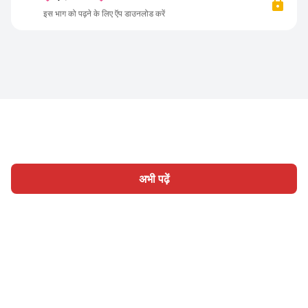
इस भाग को पढ़ने के लिए ऍप डाउनलोड करें
अभी पढ़ें
होम
श्रेणी
लिखिए
लेख
साइन इन
|
|
© 2026 Nasadiya Tech. Pvt. Ltd.
हमारे बारे में
हमारे साथ काम करें
|
|
|
|
गोपनीयता नीति
सेवा की शर्तें
Vulnerability Disclosure Policy
|
Hall of Fame
Trust Center