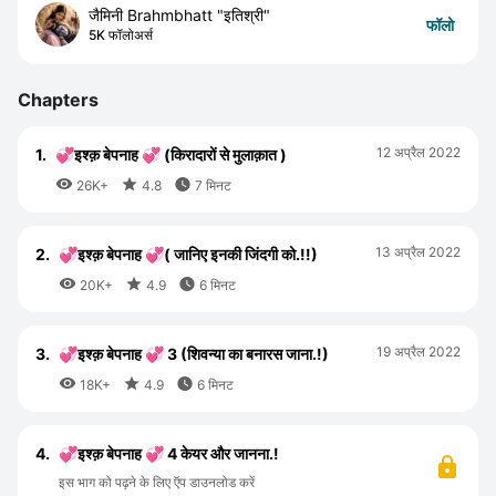
जैमिनी Brahmbhatt "इतिश्री"
फॉलो
5K फॉलोअर्स
Chapters
12 अप्रैल 2022
1.
💞इश्क़ बेपनाह 💞 (किरादारों से मुलाक़ात )



26K+
4.8
7 मिनट
13 अप्रैल 2022
2.
💞इश्क़ बेपनाह 💞( जानिए इनकी जिंदगी को.!!)



20K+
4.9
6 मिनट
19 अप्रैल 2022
3.
💞इश्क़ बेपनाह 💞 3 (शिवन्या का बनारस जाना.!)



18K+
4.9
6 मिनट
4.
💞इश्क़ बेपनाह 💞 4 केयर और जानना.!
इस भाग को पढ़ने के लिए ऍप डाउनलोड करें