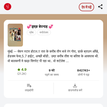

ऐप में पढ़ें
💞इश्क़ बेपनाह 💞
प्रेम
मनोरंजन
मुंबई -- सेवन स्टार होटल.!! रात के करीब तीन बजे रंग गोरा, डार्क ब्राउन आँखे,
हेंडसम फेस,5.7 हाईट, अच्छी बॉडी.. उम्र करीब तीश या बतिश के आसपास थी.
वो बालकनी मे खड़ा सिगरेट पी रहा था.. वो शर्टलेश ...
4.9

9 घंटे
842743+
(21.2K)
पढ़ने का समय
लोगों ने पढ़ा
लाइब्रेरी
डाउनलोड करें