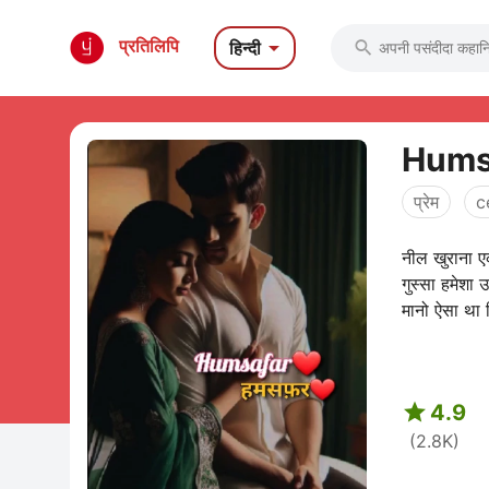

प्रतिलिपि
हिन्दी

Hums
प्रेम
c
नील खुराना 
गुस्सा हमेश
मानो ऐसा था 

4.9
(2.8K)