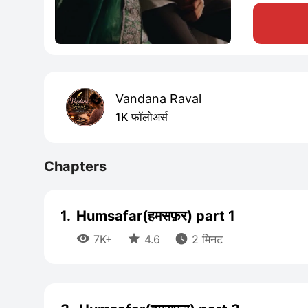
Vandana Raval
1K फॉलोअर्स
Chapters
1.
Humsafar(हमसफ़र) part 1



7K+
4.6
2 मिनट