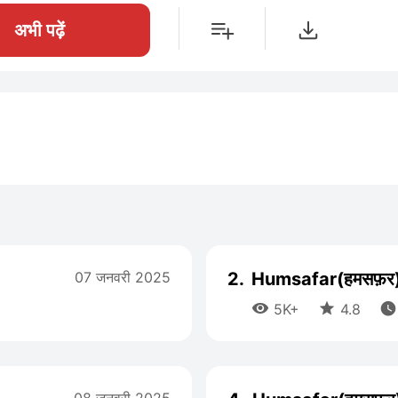
अभी पढ़ें
07 जनवरी 2025
2.
Humsafar(हमसफ़र)



5K+
4.8