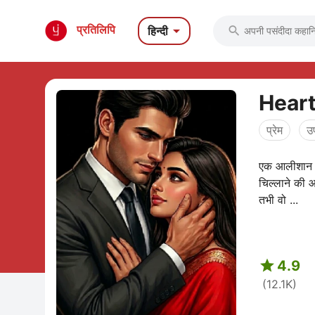

प्रतिलिपि
हिन्दी

Heart
प्रेम
उ
एक आलीशान औ
चिल्लाने की आ
तभी वो ...

4.9
(12.1K)