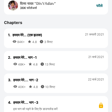
दिव्या यादव "𝔻𝕚𝕧𝕐𝔸𝕕𝕒𝕧"
फॉलो
36K फॉलोअर्स
Chapters
21 जनवरी 2021
1.
हमदम मेरे... (एक झलक)



84K+
4.8
3 मिनट
21 मार्च 2021
2.
हमदम मेरे... भाग -1



48K+
4.8
13 मिनट
22 मार्च 2021
3.
हमदम मेरे.... भाग -2



40K+
4.8
10 मिनट
4.
हमदम मेरे.... भाग -3
इस भाग को पढ़ने के लिए ऍप डाउनलोड करें