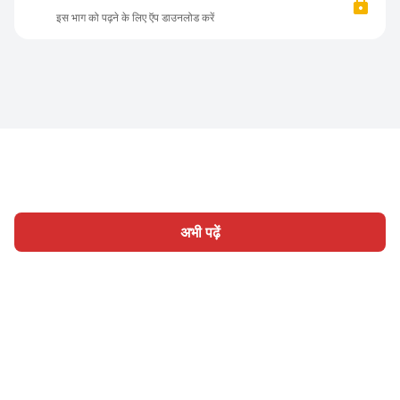
इस भाग को पढ़ने के लिए ऍप डाउनलोड करें
अभी पढ़ें
होम
श्रेणी
लिखिए
लेख
साइन इन
|
|
© 2026 Nasadiya Tech. Pvt. Ltd.
हमारे बारे में
हमारे साथ काम करें
|
|
|
|
गोपनीयता नीति
सेवा की शर्तें
Vulnerability Disclosure Policy
|
Hall of Fame
Trust Center