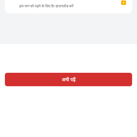
इस भाग को पढ़ने के लिए ऍप डाउनलोड करें
अभी पढ़ें
होम
श्रेणी
लिखिए
लेख
साइन इन
|
|
© 2026 Nasadiya Tech. Pvt. Ltd.
हमारे बारे में
हमारे साथ काम करें
|
|
|
|
गोपनीयता नीति
सेवा की शर्तें
Vulnerability Disclosure Policy
|
Hall of Fame
Trust Center