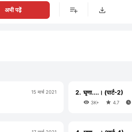
अभी पढ़ें
15 मार्च 2021
2.
घृणा....। (पार्ट-2)



3K+
4.7