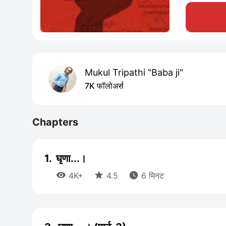
Mukul Tripathi "Baba ji"
7K फॉलोअर्स
Chapters
1.
घृणा...।



4K+
4.5
6 मिनट