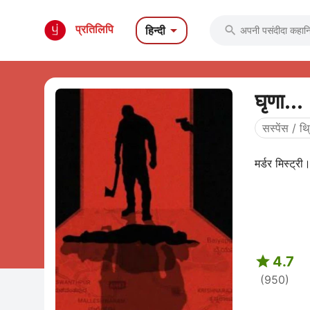

प्रतिलिपि
हिन्दी

घृणा.
सस्पेंस / थ
मर्डर मिस्ट्री

4.7
(950)