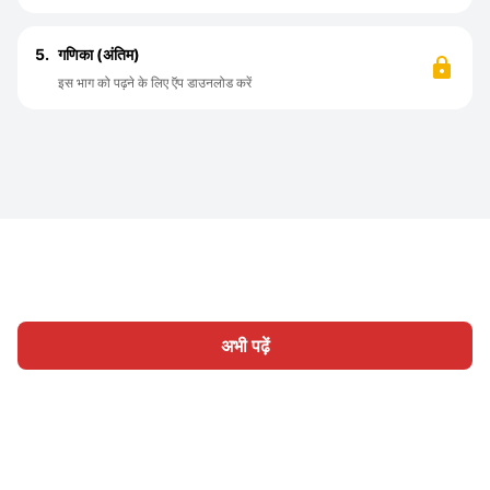
5.
गणिका (अंतिम)
इस भाग को पढ़ने के लिए ऍप डाउनलोड करें
अभी पढ़ें
होम
श्रेणी
लिखिए
लेख
साइन इन
|
|
© 2026 Nasadiya Tech. Pvt. Ltd.
हमारे बारे में
हमारे साथ काम करें
|
|
|
|
गोपनीयता नीति
सेवा की शर्तें
Vulnerability Disclosure Policy
|
Hall of Fame
Trust Center