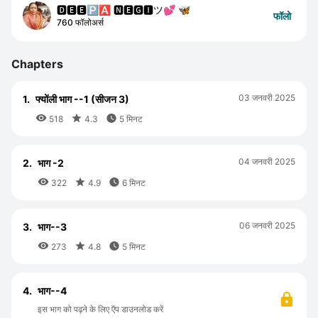
🅳🅴🅴🅿🅰 🅽🅴🅶🅸ツ💕 🦋
फॉलो
760 फॉलोअर्स
Chapters
03 जनवरी 2025
1.
फ्योंली भाग --1 (सीजन 3)



518
4.3
5 मिनट
04 जनवरी 2025
2.
भाग -2



322
4.9
6 मिनट
06 जनवरी 2025
3.
भाग--3



273
4.8
5 मिनट
4.
भाग--4
इस भाग को पढ़ने के लिए ऍप डाउनलोड करें