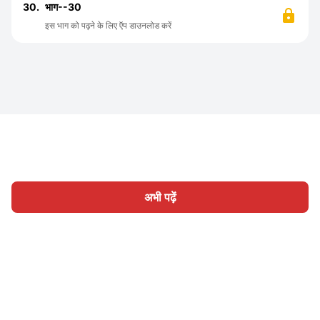
30.
भाग--30
इस भाग को पढ़ने के लिए ऍप डाउनलोड करें
अभी पढ़ें
होम
श्रेणी
लिखिए
लेख
साइन इन
|
|
© 2026 Nasadiya Tech. Pvt. Ltd.
हमारे बारे में
हमारे साथ काम करें
|
|
|
|
गोपनीयता नीति
सेवा की शर्तें
Vulnerability Disclosure Policy
|
Hall of Fame
Trust Center