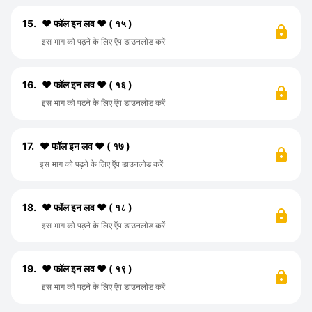
15.
❤️ फॉल इन लव ❤️ ( १५ )
इस भाग को पढ़ने के लिए ऍप डाउनलोड करें
16.
❤️ फॉल इन लव ❤️ ( १६ )
इस भाग को पढ़ने के लिए ऍप डाउनलोड करें
17.
❤️ फॉल इन लव ❤️ ( १७ )
इस भाग को पढ़ने के लिए ऍप डाउनलोड करें
18.
❤️ फॉल इन लव ❤️ ( १८ )
इस भाग को पढ़ने के लिए ऍप डाउनलोड करें
19.
❤️ फॉल इन लव ❤️ ( १९ )
इस भाग को पढ़ने के लिए ऍप डाउनलोड करें