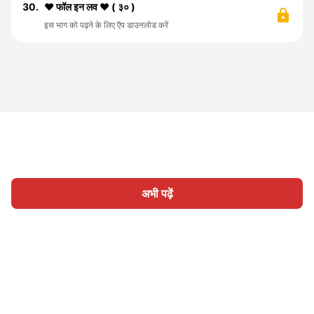
30.
❤️ फॉल इन लव ❤️ ( ३० )
इस भाग को पढ़ने के लिए ऍप डाउनलोड करें
अभी पढ़ें
होम
श्रेणी
लिखिए
लेख
साइन इन
|
|
© 2026 Nasadiya Tech. Pvt. Ltd.
हमारे बारे में
हमारे साथ काम करें
|
|
|
|
गोपनीयता नीति
सेवा की शर्तें
Vulnerability Disclosure Policy
|
Hall of Fame
Trust Center