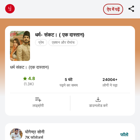

ऐप में पढ़ें
धर्म- संकट। ( एक दास्तान)
प्रेम
एक्शन और रोमांच
धर्म संकट। (एक दास्तान)
4.8

5 घंटे
24004+
(1.3K)
पढ़ने का समय
लोगों ने पढ़ा
लाइब्रेरी
डाउनलोड करें
योगेन्द्र सोनी
फॉलो
7K फॉलोअर्स